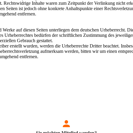
t. Rechtswidrige Inhalte waren zum Zeitpunkt der Verlinkung nicht erk
kten Seiten ist jedoch ohne konkrete Anhaltspunkte einer Rechtsverlet
umgehend entfernen.
und Werke auf diesen Seiten unterliegen dem deutschen Urheberrecht. Di
es Urheberrechtes bedürfen der schriftlichen Zustimmung des jeweilig
erziellen Gebrauch gestattet.
eiber erstellt wurden, werden die Urheberrechte Dritter beachtet. Insbe
Urheberrechtsverletzung aufmerksam werden, bitten wir um einen ents
 umgehend entfernen.
Sie möchten Mitglied werden?